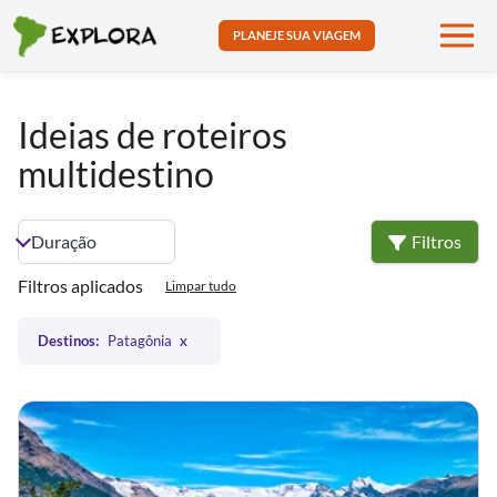
PLANEJE SUA VIAGEM
Ideias de roteiros
multidestino
Filtros
Filtros aplicados
Limpar tudo
Destinos:
Patagônia
X