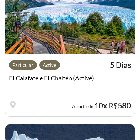
5 Dias
Particular
Active
El Calafate e El Chaltén (Active)
10x
R$
580
A partir de