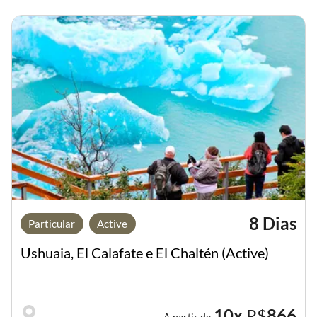
8 Dias
Particular
Active
Ushuaia, El Calafate e El Chaltén (Active)
10x
R$
866
A partir de