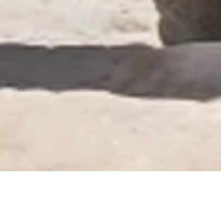
Um roteiro para o Peru, Bolívia
e Chile é mais do que uma