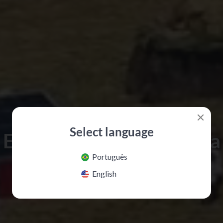
Select language
Especialistas na América
Português
do Sul
English