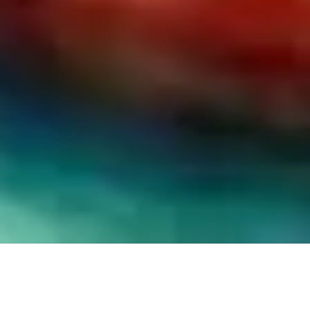
Um tour a Machu Picchu é mais
que turismo: é se conectar às